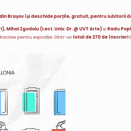
in Brașov își deschide porțile, gratuit, pentru iubitorii 
), Mihai Zgodoiu (Lect. Univ. Dr. @ UVT Arte)
și
Radu Popic
 înscrise pentru expoziție. Dintr-un
total de 270 de înscrieri