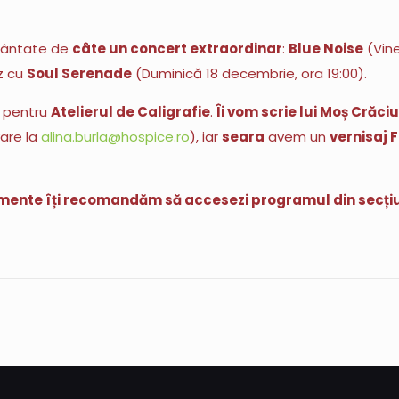
încântate de
câte un concert extraordinar
:
Blue Noise
(Vine
z cu
Soul Serenade
(Duminică 18 decembrie, ora 19:00).
pentru
Atelierul de Caligrafie
.
Îi vom scrie lui Moș Crăci
vare la
alina.burla@hospice.ro
), iar
seara
avem un
vernisaj
enimente îți recomandăm să accesezi programul din secț