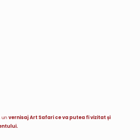
, un
vernisaj Art Safari ce va putea fi vizitat și
entului.