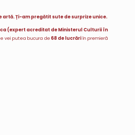
de artă. Ți-am pregătit sute de surprize unice.
a (expert acreditat de Ministerul Culturii în
te vei putea bucura de
68 de lucrări
în premieră