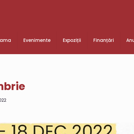
rama
Evenimente
Expoziții
Finanțări
Anu
mbrie
022