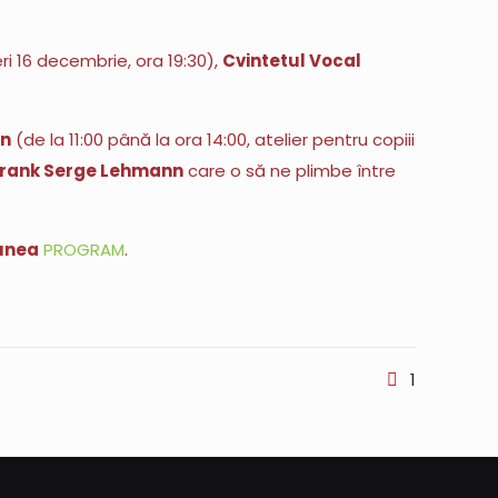
ri 16 decembrie, ora 19:30),
Cvintetul Vocal
un
(de la 11:00 până la ora 14:00, atelier pentru copiii
 Frank Serge Lehmann
care o să ne plimbe între
iunea
PROGRAM
.
1